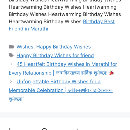
Heartwarming Birthday Wishes Heartwarming
Birthday Wishes Heartwarming Birthday Wishes
Heartwarming Birthday Wishes
Birthday Best
Friend in Marathi
Categories
Wishes
,
Happy Birthday Wishes
Tags
Happy Birthday Wishes for friend
45 Heartfelt Birthday Wishes in Marathi for
Every Relationship | जन्मदिवसाच्या हार्दिक शुभेच्छा!
Unforgettable Birthday Wishes for a
Memorable Celebration | अविस्मरणीय वाढदिवसाच्या
शुभेच्छा!”