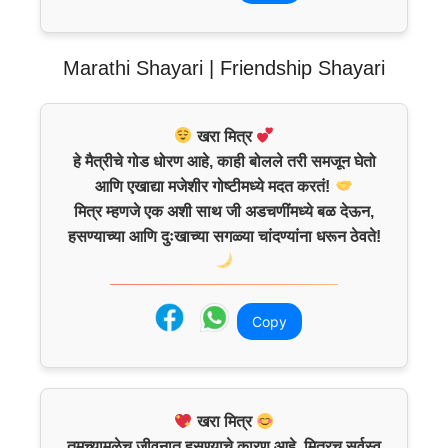
Marathi Shayari | Friendship Shayari
खरा मित्र
हे मैत्रीचे गोड धोरण आहे, काही बोलले तरी समजून घेतो
आणि एखाद्या मजेशीर गोष्टीमध्ये मदत करतं!
मित्र म्हणजे एक अशी साथ जी अडचणींमध्ये बळ देऊन,
हसण्याच्या आणि दुःखाच्या सगळ्या चांदण्यांना धरून ठेवते!
Copy
खरा मित्र
तुमच्यामुळेच जीवनात हसण्याचे कारण आहे, मित्रच सर्वस्व