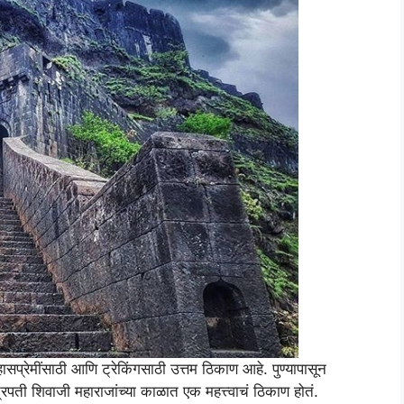
िहासप्रेमींसाठी आणि ट्रेकिंगसाठी उत्तम ठिकाण आहे. पुण्यापासून
ती शिवाजी महाराजांच्या काळात एक महत्त्वाचं ठिकाण होतं.