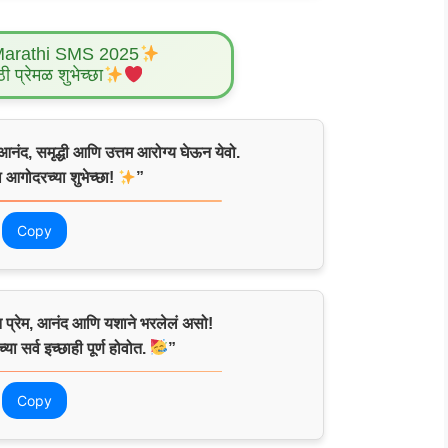
Marathi SMS 2025
ठी प्रेमळ शुभेच्छा
आनंद, समृद्धी आणि उत्तम आरोग्य घेऊन येवो.
ा आगोदरच्या शुभेच्छा!
”
Copy
न प्रेम, आनंद आणि यशाने भरलेलं असो!
या सर्व इच्छाही पूर्ण होवोत.
”
Copy