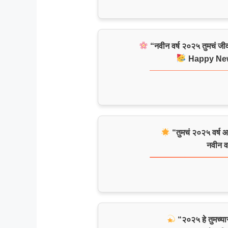
“नवीन वर्ष २०२५ तुमचं जी
Happy New
“तुमचं २०२५ वर्ष आश
नवीन वर
“२०२५ हे तुमच्यास