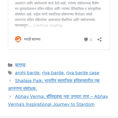
Categories
बातम्या
Tags
arohi barde
,
riya barde
,
riya barde case
Shailaja Paik: भारतीय सामाजिक इतिहासातील एक
अग्रगण्य संशोधक.
Abhay Verma: बॉलिवूडचा नवा उगवता तारा – Abhay
Verma’s Inspirational Journey to Stardom