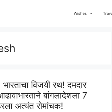
Wishes
Trava
esh
भारताचा विजयी रथ! दमदार
ा आढावाभारताने बांगलादेशला 7
रला अत्यंत रोमांचक!