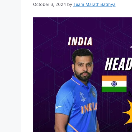
October 6, 2024
by
Team MarathiBatmya