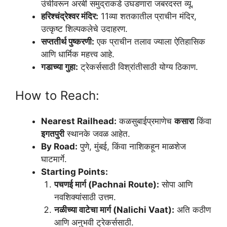
उंचीवरून अरबी समुद्राकडे उघडणारा जबरदस्त व्यू.
हरिश्चंद्रेश्वर मंदिर:
11व्या शतकातील प्राचीन मंदिर,
उत्कृष्ट शिल्पकलेचे उदाहरण.
सप्ततीर्थ पुष्करणी:
एक प्राचीन तलाव ज्याला ऐतिहासिक
आणि धार्मिक महत्त्व आहे.
गडाच्या गुहा:
ट्रेकर्ससाठी विश्रांतीसाठी योग्य ठिकाण.
How to Reach:
Nearest Railhead:
कळसुबाईप्रमाणेच
कसारा
किंवा
इगतपुरी
स्थानके जवळ आहेत.
By Road:
पुणे, मुंबई, किंवा नाशिकहून माळशेज
घाटमार्गे.
Starting Points:
पचणई मार्ग (Pachnai Route):
सोपा आणि
नवशिक्यांसाठी उत्तम.
नळीच्या वाटेचा मार्ग (Nalichi Vaat):
अति कठीण
आणि अनुभवी ट्रेकर्ससाठी.