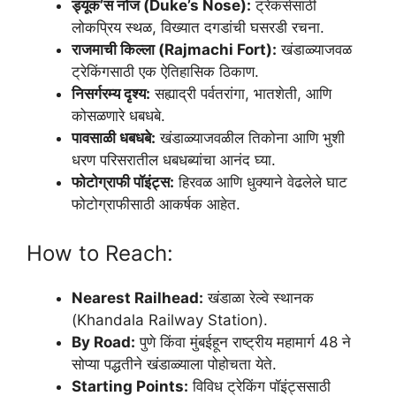
ड्यूक’स नोज (Duke’s Nose):
ट्रेकर्ससाठी
लोकप्रिय स्थळ, विख्यात दगडांची घसरडी रचना.
राजमाची किल्ला (Rajmachi Fort):
खंडाळ्याजवळ
ट्रेकिंगसाठी एक ऐतिहासिक ठिकाण.
निसर्गरम्य दृश्य:
सह्याद्री पर्वतरांगा, भातशेती, आणि
कोसळणारे धबधबे.
पावसाळी धबधबे:
खंडाळ्याजवळील तिकोना आणि भुशी
धरण परिसरातील धबधब्यांचा आनंद घ्या.
फोटोग्राफी पॉइंट्स:
हिरवळ आणि धुक्याने वेढलेले घाट
फोटोग्राफीसाठी आकर्षक आहेत.
How to Reach:
Nearest Railhead:
खंडाळा रेल्वे स्थानक
(Khandala Railway Station).
By Road:
पुणे किंवा मुंबईहून राष्ट्रीय महामार्ग 48 ने
सोप्या पद्धतीने खंडाळ्याला पोहोचता येते.
Starting Points:
विविध ट्रेकिंग पॉइंट्ससाठी