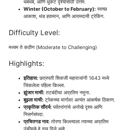
धबधबे, आणि धुकट दृश्यांसाठी उत्तम.
Winter (October to February):
स्वच्छ
आकाश, थंड हवामान, आणि आरामदायी ट्रेकिंग.
Difficulty Level:
मध्यम ते कठीण (Moderate to Challenging)
Highlights:
इतिहास:
छत्रपती शिवाजी महाराजांनी 1643 मध्ये
जिंकलेला पहिला किल्ला.
झुंजार माची:
तटबंदीचा अप्रतिम नमुना.
बुढ़ला माची:
ट्रेकच्या मार्गावर अत्यंत आकर्षक ठिकाण.
प्रकृतिक सौंदर्य:
पर्वतरांगांचे अनोखे दृश्य आणि
निसर्गसंपदा.
प्रचितगड नाव:
तोरणा किल्ल्याला त्याच्या अप्रतिम
उंचीमुळे हे नाव दिले आहे.