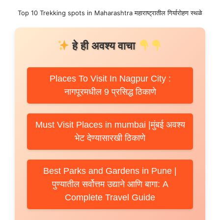
Top 10 Trekking spots in Maharashtra महाराष्ट्रातील गिर्यारोहण स्थळे
हे ही अवश्य वाचा
Places To Visit In Nagpur City :
नागपूरमधील 9 प्रसिद्ध ठिकाणे
Must Visit Places in mumbai |मुंबई अवश्य
भेट देण्यासारखी ठिकाणे
Best Parks and Gardens in Pune |
पुण्यातील सर्वोत्तम उद्याने आणि बागा: A
Complete Travel Guide