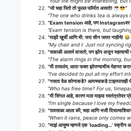
“Your life might be interesting, bu
“जो चहा पितो तो फुल्ल फॉर्मात असतो!
”
“The one who drinks tea is always in
“Exam tension आहे, पण Instagramवर हस
“Exam tension is there, but laughing 
“माझी खुर्ची आणि मी: जरा सीन जमत नाहीये!
“My chair and I: Just not syncing ri
“सकाळी अलार्म वाजतो, पण झोप अजून महत्वाची 
“The alarm rings in the morning, bu
“मी ठरवलंय, आता फक्त झोपण्याचीच मेहनत कर
“I’ve decided to put all my effort int
“नसता वेळ कोणाकडे? आमच्याकडे टाइमपासही 
“Who has free time? For us, timepas
“मी सिंगल आहे, कारण मला माझ्या स्वतंत्रतेवर प्
“I’m single because I love my freed
“पावसाळा आला की, चहा आणि भजी दिसल्याशिवाय
“When it rains, peace only comes wit
“माझं आयुष्य म्हणजे एक ‘loading…’ स्क्रीन 