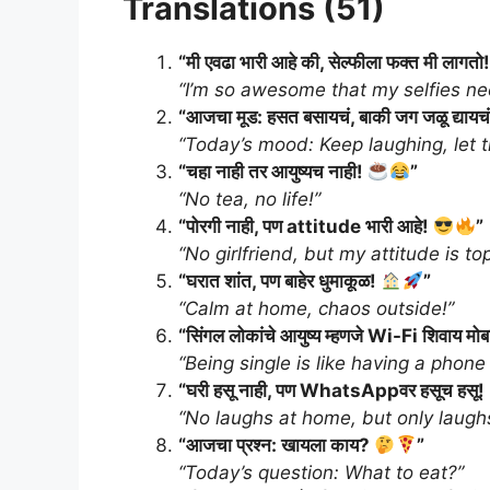
Translations (51)
“मी एवढा भारी आहे की, सेल्फीला फक्त मी लागतो
“I’m so awesome that my selfies ne
“आजचा मूड: हसत बसायचं, बाकी जग जळू द्यायच
“Today’s mood: Keep laughing, let t
“चहा नाही तर आयुष्यच नाही!
”
“No tea, no life!”
“पोरगी नाही, पण attitude भारी आहे!
”
“No girlfriend, but my attitude is to
“घरात शांत, पण बाहेर धुमाकूळ!
”
“Calm at home, chaos outside!”
“सिंगल लोकांचे आयुष्य म्हणजे Wi-Fi शिवाय मो
“Being single is like having a phone
“घरी हसू नाही, पण WhatsAppवर हसूच हसू!
“No laughs at home, but only laug
“आजचा प्रश्न: खायला काय?
”
“Today’s question: What to eat?”