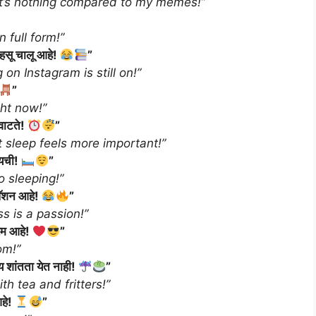
t it’s nothing compared to my memes!”
 full form!”
ू चालू आहे!
”
on Instagram is still on!”
”
ght now!”
वाटते!
”
t sleep feels more important!”
ायची!
”
o sleeping!”
पॅशन आहे!
”
s is a passion!”
रेम आहे!
”
om!”
 शांतता येत नाही!
”
h tea and fritters!”
आहे!
”