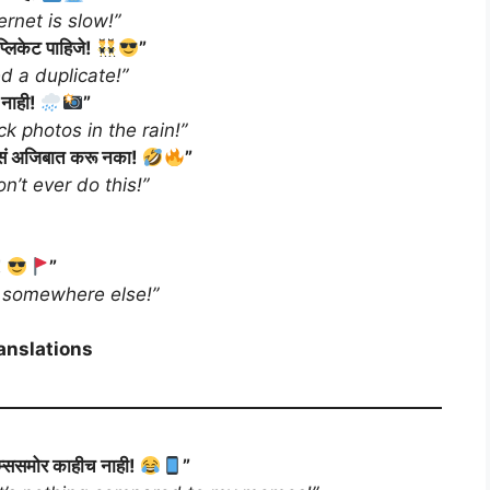
ernet is slow!”
्लिकेट पाहिजे!
”
d a duplicate!”
 नाही!
”
ck photos in the rain!”
असं अजिबात करू नका!
”
n’t ever do this!”
!
”
gs somewhere else!”
anslations
मिम्ससमोर काहीच नाही!
”