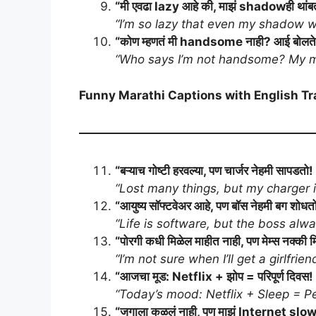
“मी एवढा lazy आहे की, माझं shadowही थांब
“I’m so lazy that even my shadow wo
“कोण म्हणतं मी handsome नाही? आई बोलते
“Who says I’m not handsome? My m
Funny Marathi Captions with English Tr
“बऱ्याच गोष्टी हरवल्या, पण चार्जर नेहमी सापडतो!
“Lost many things, but my charger 
“आयुष्य सॉफ्टवेअर आहे, पण बॉस नेहमी बग शोधत
“Life is software, but the boss alw
“पोरगी कधी मिळेल माहीत नाही, पण मेम्स नक्की
“I’m not sure when I’ll get a girlfr
“आजचा मूड: Netflix + झोप = परिपूर्ण दिवस!
“Today’s mood: Netflix + Sleep = Pe
“जगाला कळलं नाही, पण माझं Internet slo