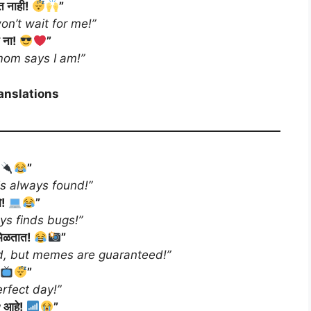
त नाही!
”
n’t wait for me!”
 ना!
”
om says I am!”
anslations
”
is always found!”
ो!
”
ays finds bugs!”
 मिळतात!
”
iend, but memes are guaranteed!”
”
rfect day!”
w आहे!
”