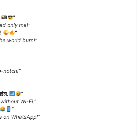
!
”
ed only me!”
ं!
”
he world burn!”
p-notch!”
बाईल.
”
 without Wi-Fi.”
”
hs on WhatsApp!”