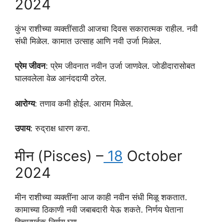
2024
कुंभ राशीच्या व्यक्तींसाठी आजचा दिवस सकारात्मक राहील. नवी
संधी मिळेल. कामात उत्साह आणि नवी उर्जा मिळेल.
प्रेम जीवन
: प्रेम जीवनात नवीन उर्जा जाणवेल. जोडीदारासोबत
घालवलेला वेळ आनंददायी ठरेल.
आरोग्य
: तणाव कमी होईल. आराम मिळेल.
उपाय
: रुद्राक्ष धारण करा.
मीन (Pisces) –
18
October
2024
मीन राशीच्या व्यक्तींना आज काही नवीन संधी मिळू शकतात.
कामाच्या ठिकाणी नवी जबाबदारी येऊ शकते. निर्णय घेताना
विचारपूर्वक निर्णय घ्या.