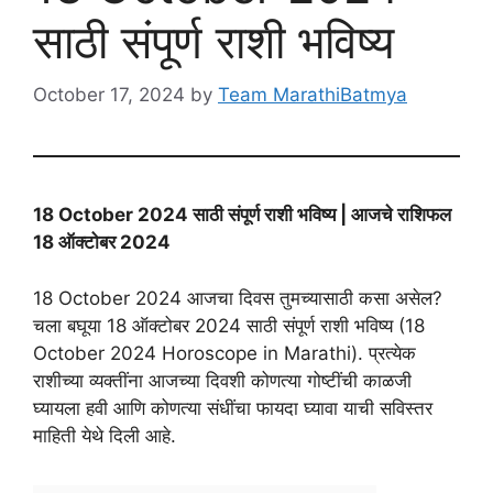
साठी संपूर्ण राशी भविष्य
October 17, 2024
by
Team MarathiBatmya
18 October 2024 साठी संपूर्ण राशी भविष्य | आजचे राशिफल
18 ऑक्टोबर 2024
18 October 2024 आजचा दिवस तुमच्यासाठी कसा असेल?
चला बघूया 18 ऑक्टोबर 2024 साठी संपूर्ण राशी भविष्य (18
October 2024 Horoscope in Marathi). प्रत्येक
राशीच्या व्यक्तींना आजच्या दिवशी कोणत्या गोष्टींची काळजी
घ्यायला हवी आणि कोणत्या संधींचा फायदा घ्यावा याची सविस्तर
माहिती येथे दिली आहे.