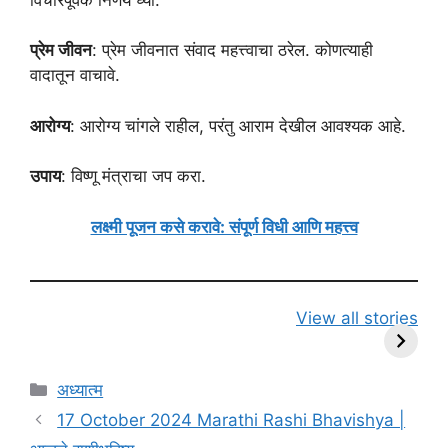
प्रेम जीवन
: प्रेम जीवनात संवाद महत्त्वाचा ठरेल. कोणत्याही
वादातून वाचावे.
आरोग्य
: आरोग्य चांगले राहील, परंतु आराम देखील आवश्यक आहे.
उपाय
: विष्णू मंत्राचा जप करा.
लक्ष्मी पूजन कसे करावे: संपूर्ण विधी आणि महत्त्व
18 ऑक्टोबर 2024
17 ऑक्टोबर 2024
1
View all stories
साठीचे राशीभविष्य
साठीचे राशीभविष्य
स
आपल्याला जीवनाच्या
आपल्याला जीवनाच्या
आ
विविध पैलूंची सखोल
विविध पैलूंची सखोल
व
Categories
समज देऊ शकते.
समज देऊ शकते.
स
अध्यात्म
(Copy) (Copy)
(Copy)
17 October 2024 Marathi Rashi Bhavishya |