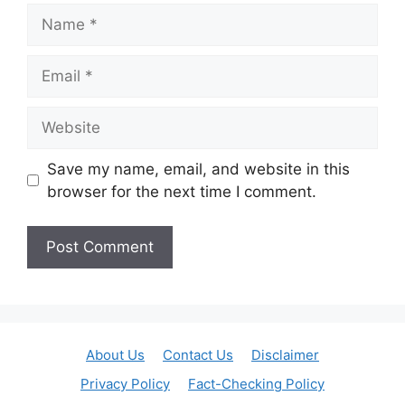
Name
Email
Website
Save my name, email, and website in this
browser for the next time I comment.
About Us
Contact Us
Disclaimer
Privacy Policy
Fact-Checking Policy