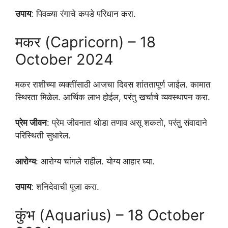
उपाय
: पिवळ्या रंगाचे कपडे परिधान करा.
मकर (Capricorn) – 18
October 2024
मकर राशीच्या व्यक्तींसाठी आजचा दिवस शांततापूर्ण जाईल. कामात
स्थिरता मिळेल. आर्थिक लाभ होईल, परंतु खर्चाचे व्यवस्थापन करा.
प्रेम जीवन
: प्रेम जीवनात थोडा तणाव असू शकतो, परंतु संवादाने
परिस्थिती सुधारेल.
आरोग्य
: आरोग्य चांगले राहील. योग्य आहार घ्या.
उपाय
: शनिदेवाची पूजा करा.
कुंभ (Aquarius) – 18 October