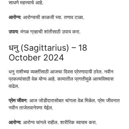
साधणे महत्त्वाचे आहे.
आरोग्य
: आरोग्याची काळजी घ्या. तणाव टाळा.
उपाय
: मंगळ ग्रहाची शांतीसाठी उपाय करा.
धनु (Sagittarius) – 18
October 2024
धनु राशीच्या व्यक्तींसाठी आजचा दिवस प्रेरणादायी ठरेल. नवीन
प्रकल्पांसाठी वेळ योग्य आहे. कामातील प्रगतीमुळे आत्मविश्वास
वाढेल.
प्रेम जीवन
: आज जोडीदारासोबत चांगला वेळ मिळेल. प्रेम जीवनात
नवीन ताजेतवानेपणा येईल.
आरोग्य
: आरोग्य चांगले राहील. शारीरिक व्यायाम करा.