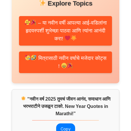
Explore Topics
– या नवीन वर्षी आपल्या आई-वडिलांना
हृदयस्पर्शी शुभेच्छा पाठवा आणि त्यांना आनंदी
करा!
मित्रासाठी नवीन वर्षाचे मजेदार कोट्स
!
“नवीन वर्ष 2025 तुमचं जीवन आनंद, समाधान आणि
भरभराटीने उजळून टाको. New Year Quotes in
Marathi!”
Copy