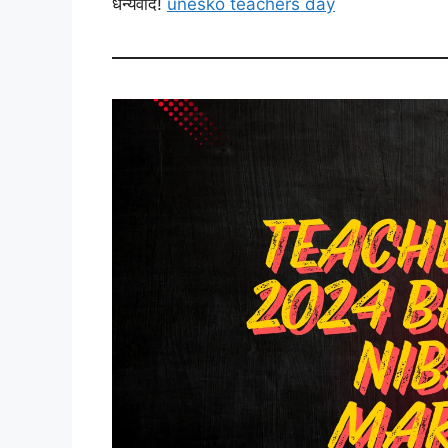
धन्यवाद!
unesko teachers day